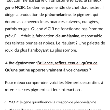
Tout commence sur le chromosome 16 avec le fameux
gène
MC1R
. Ce dernier joue le rôle de chef d’orchestre : il
dirige la production de
phéomélanine
, le pigment qui
donne aux cheveux leurs nuances cuivrées, orangées,
parfois rouges. Quand MC1R ne fonctionne pas “comme
prévu”, il réduit la fabrication d’
eumélanine
, responsable
des teintes brunes et noires. Le résultat ? Une palette de
roux, du plus flamboyant au plus sombre.
A lire également :
Brillance, reflets, tenue : qu'est ce
Qu'une patine apporte vraiment à vos cheveux ?
Pour mieux comprendre, voici les éléments essentiels à
retenir sur ces pigments et leur interaction :
MC1R
: le gène qui influence la création de phéomélanine