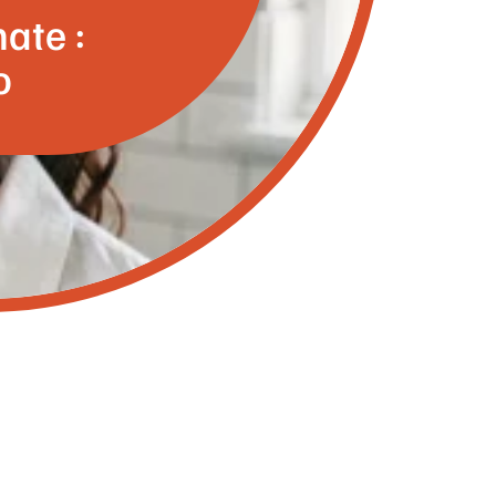
ate :
o