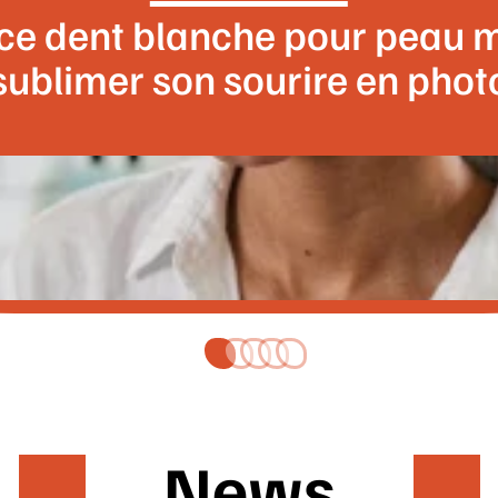
ce dent blanche pour peau m
sublimer son sourire en phot
News